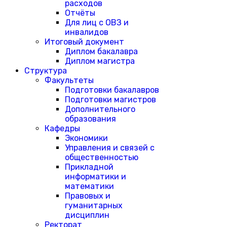
расходов
Отчёты
Для лиц с ОВЗ и
инвалидов
Итоговый документ
Диплом бакалавра
Диплом магистра
Структура
Факультеты
Подготовки бакалавров
Подготовки магистров
Дополнительного
образования
Кафедры
Экономики
Управления и связей с
общественностью
Прикладной
информатики и
математики
Правовых и
гуманитарных
дисциплин
Ректорат