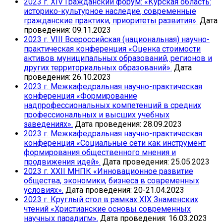
2023 г. XIV Гражданский форум: «Курская область:
историко-культурное наследие, современные
гражданские практики, приоритеты развития».
Дата
проведения: 09.11.2023
2023 г. VIII Всероссийская (национальная) научно-
практическая конференция «Оценка стоимости
активов муниципальных образований, регионов и
других территориальных образований».
Дата
проведения: 26.10.2023
2023 г. Межкафедральная научно-практическая
конференция «Формирование
надпрофессиональных компетенций в средних
профессиональных и высших учебных
заведениях».
Дата проведения: 28.09.2023
2023 г. Межкафедральная научно-практическая
конференция «Социальные сети как инструмент
формирования общественного мнения и
продвижения идей».
Дата проведения: 25.05.2023
2023 г. ХХII МНПК «Инновационное развитие
общества, экономики, бизнеса в современных
условиях».
Дата проведения: 20-21.04.2023
2023 г. Круглый стол в рамках XIХ Знаменских
чтений «Христианские основы современных
научных парадигм».
Дата проведения: 16.03.2023