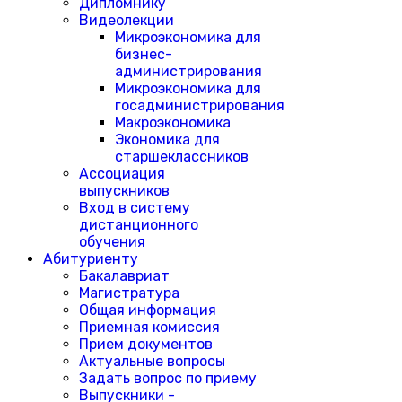
Дипломнику
Видеолекции
Микроэкономика для
бизнес-
администрирования
Микроэкономика для
госадминистрирования
Макроэкономика
Экономика для
старшеклассников
Ассоциация
выпускников
Вход в систему
дистанционного
обучения
Абитуриенту
Бакалавриат
Магистратура
Общая информация
Приемная комиссия
Прием документов
Актуальные вопросы
Задать вопрос по приему
Выпускники -