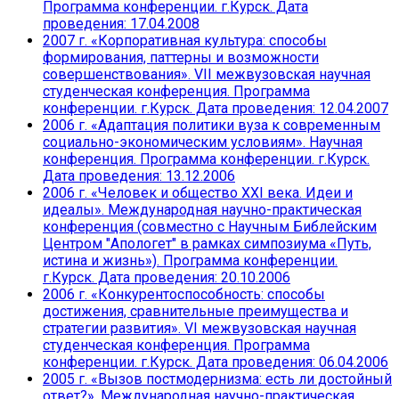
Программа конференции. г.Курск. Дата
проведения: 17.04.2008
2007 г. «Корпоративная культура: способы
формирования, паттерны и возможности
совершенствования». VII межвузовская научная
студенческая конференция. Программа
конференции. г.Курск. Дата проведения: 12.04.2007
2006 г. «Адаптация политики вуза к современным
социально-экономическим условиям». Научная
конференция. Программа конференции. г.Курск.
Дата проведения: 13.12.2006
2006 г. «Человек и общество XXI века. Идеи и
идеалы». Международная научно-практическая
конференция (совместно с Научным Библейским
Центром "Апологет" в рамках симпозиума «Путь,
истина и жизнь»). Программа конференции.
г.Курск. Дата проведения: 20.10.2006
2006 г. «Конкурентоспособность: способы
достижения, сравнительные преимущества и
стратегии развития». VI межвузовская научная
студенческая конференция. Программа
конференции. г.Курск. Дата проведения: 06.04.2006
2005 г. «Вызов постмодернизма: есть ли достойный
ответ?». Международная научно-практическая