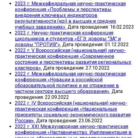
2023 г. Межкафедральная научно-практическая
конференция «Проблемы и перспективы
внедрения ключевых индикаторов
результативности (крi) в высших и средних
учебных заведениях».
Дата проведения: 16.02.2023
2022 г. Научно-практическая конференция
школьников и студентов «ЕГЭ: доводы "ЗА" и
доводы "ПРОТИВ"».
Дата проведения: 01.12.2022
2022 г. V Всероссийская (национальная) научно-
практическая конференция «Современное
состояние и перспективы развития региональных
кластеров».
Дата проведения: 27.10.2022
2022 г. Межкафедральная научно-практическая
конференция «Новации в российской
образовательной политике и их отражение в
частном секторе высшего образования».
Дата
проведения: 22.09.2022
2022 г. IV Всероссийская (национальная) научно-
практическая конференция «Национальные
приоритеты социально-экономического развития
России».
Дата проведения: 23.06.2022
2022 г. XXI Международная научно-практическая
конференция «Наставничество. Имплементация в