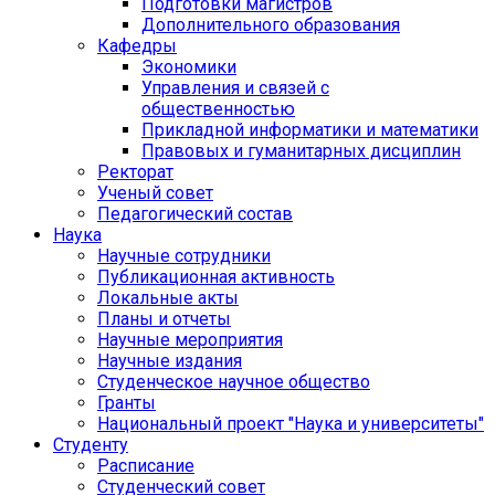
Подготовки магистров
Дополнительного образования
Кафедры
Экономики
Управления и связей с
общественностью
Прикладной информатики и математики
Правовых и гуманитарных дисциплин
Ректорат
Ученый совет
Педагогический состав
Наука
Научные сотрудники
Публикационная активность
Локальные акты
Планы и отчеты
Научные мероприятия
Научные издания
Студенческое научное общество
Гранты
Национальный проект "Наука и университеты"
Студенту
Расписание
Студенческий совет