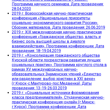
Программа научного семинара. Дата проведения:
28.04.2020
2019 г. Всероссийская научно-практическая
конференция «Национальные приоритеты
социально-экономического развития России».
Сборник материалов. Дата проведения: 26.06.2019
2019 г. XIX международная научно-практическая
конференция «Гражданское общество, власть и
бизнес: роль высшей школы в диалоге
взаимодействия». Программа конференции. Дата
проведения: 18-19.04.2019
2019 г. «Консолидация гражданского общества
Курской области посредством развития лучших
социальных практик». Программа круглого стола в
рамках XV международных научно-
образовательных Знаменских чтений «Единство
или разделение: выбор христиан в XXI веке»
(г.Курск-с.Мантурово-пос.Медвенка). Даты
проведения: 13-19-26.03.2019
2019 г. «Социальные источники формирования
класса предпринимателей». Студенческая научно-
практическая конференция-онлайн (г.Минск-
г.Курск). Программа конференции. Дата