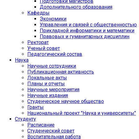
Подготовки магистров
Дополнительного образования
Кафедры
Экономики
Управления и связей с общественностью
Прикладной информатики и математики
Правовых и гуманитарных дисциплин
Ректорат
Ученый совет
Педагогический состав
Наука
Научные сотрудники
Публикационная активность
Локальные акты
Планы и отчеты
Научные мероприятия
Научные издания
Студенческое научное общество
Гранты
Национальный проект "Наука и университеты"
Студенту
Расписание
Студенческий совет
Воспитательная работа