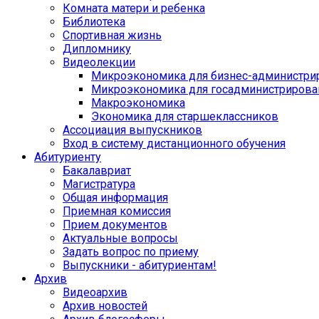
Комната матери и ребенка
Библиотека
Спортивная жизнь
Дипломнику
Видеолекции
Микроэкономика для бизнес-администри
Микроэкономика для госадминистрирова
Макроэкономика
Экономика для старшеклассников
Ассоциация выпускников
Вход в систему дистанционного обучения
Абитуриенту
Бакалавриат
Магистратура
Общая информация
Приемная комиссия
Прием документов
Актуальные вопросы
Задать вопрос по приему
Выпускники - абитуриентам!
Архив
Видеоархив
Архив новостей