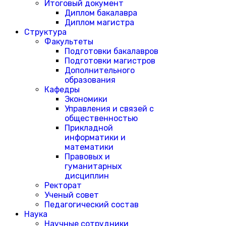
Итоговый документ
Диплом бакалавра
Диплом магистра
Структура
Факультеты
Подготовки бакалавров
Подготовки магистров
Дополнительного
образования
Кафедры
Экономики
Управления и связей с
общественностью
Прикладной
информатики и
математики
Правовых и
гуманитарных
дисциплин
Ректорат
Ученый совет
Педагогический состав
Наука
Научные сотрудники