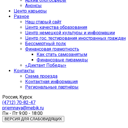
Архив блогосферы
Анонсы
Центр карьеры
Разное
Наш старый сайт
Центр качества образования
Центр немецкой культуры и информации
Центр гос. тестирования иностранных граждан
Бессмертный полк
Финансовая грамотность
Как стать самозанятым
Финансовые пирамиды
«Диктант Победы»
Контакты
Схема проезда
Контактная информация
Региональные партнёры
Россия, Курск
(4712) 70-82-47
priemnaya@mebik.ru
Пн - Пт 9:00 - 18:00
ВЕРСИЯ ДЛЯ СЛАБОВИДЯЩИХ