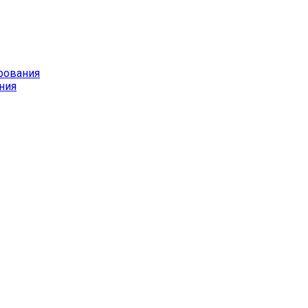
рования
ния