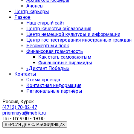
Архив блогосферы
Анонсы
Центр карьеры
Разное
Наш старый сайт
Центр качества образования
Центр немецкой культуры и информации
Центр гос. тестирования иностранных граждан
Бессмертный полк
Финансовая грамотность
Как стать самозанятым
Финансовые пирамиды
«Диктант Победы»
Контакты
Схема проезда
Контактная информация
Региональные партнёры
Россия, Курск
(4712) 70-82-47
priemnaya@mebik.ru
Пн - Пт 9:00 - 18:00
ВЕРСИЯ ДЛЯ СЛАБОВИДЯЩИХ