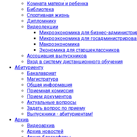
Комната матери и ребенка
Библиотека
Спортивная жизнь
Дипломнику
Видеолекции
Микроэкономика для бизнес-администри
Микроэкономика для госадминистрирова
Макроэкономика
Экономика для старшеклассников
Ассоциация выпускников
Вход в систему дистанционного обучения
Абитуриенту
Бакалавриат
Магистратура
Общая информация
Приемная комиссия
Прием документов
Актуальные вопросы
Задать вопрос по приему
Выпускники - абитуриентам!
Архив
Видеоархив
Архив новостей