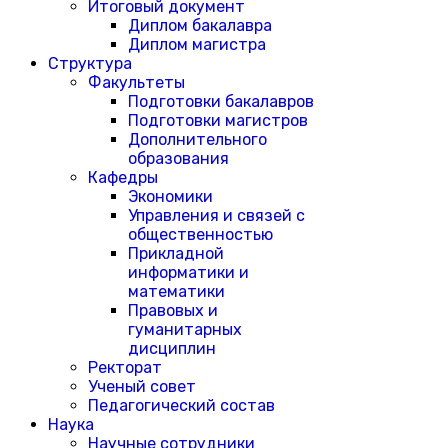
Итоговый документ
Диплом бакалавра
Диплом магистра
Структура
Факультеты
Подготовки бакалавров
Подготовки магистров
Дополнительного
образования
Кафедры
Экономики
Управления и связей с
общественностью
Прикладной
информатики и
математики
Правовых и
гуманитарных
дисциплин
Ректорат
Ученый совет
Педагогический состав
Наука
Научные сотрудники