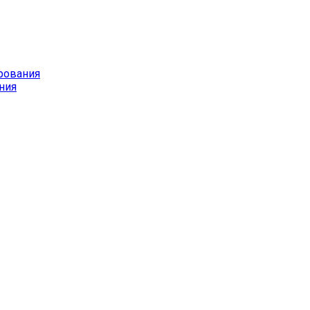
рования
ния