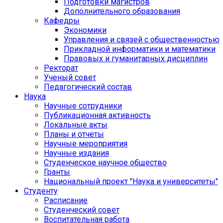
Подготовки магистров
Дополнительного образования
Кафедры
Экономики
Управления и связей с общественностью
Прикладной информатики и математики
Правовых и гуманитарных дисциплин
Ректорат
Ученый совет
Педагогический состав
Наука
Научные сотрудники
Публикационная активность
Локальные акты
Планы и отчеты
Научные мероприятия
Научные издания
Студенческое научное общество
Гранты
Национальный проект "Наука и университеты"
Студенту
Расписание
Студенческий совет
Воспитательная работа