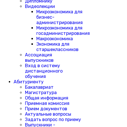
Дипломнику
Видеолекции
Микроэкономика для
бизнес-
администрирования
Микроэкономика для
госадминистрирования
Макроэкономика
Экономика для
старшеклассников
Ассоциация
выпускников
Вход в систему
дистанционного
обучения
Абитуриенту
Бакалавриат
Магистратура
Общая информация
Приемная комиссия
Прием документов
Актуальные вопросы
Задать вопрос по приему
Выпускники -