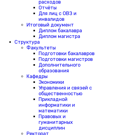
расходов
Отчёты
Для лиц с ОВЗ и
инвалидов
Итоговый документ
Диплом бакалавра
Диплом магистра
Структура
Факультеты
Подготовки бакалавров
Подготовки магистров
Дополнительного
образования
Кафедры
Экономики
Управления и связей с
общественностью
Прикладной
информатики и
математики
Правовых и
гуманитарных
дисциплин
Ректорат