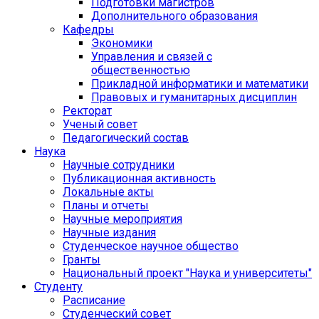
Подготовки магистров
Дополнительного образования
Кафедры
Экономики
Управления и связей с
общественностью
Прикладной информатики и математики
Правовых и гуманитарных дисциплин
Ректорат
Ученый совет
Педагогический состав
Наука
Научные сотрудники
Публикационная активность
Локальные акты
Планы и отчеты
Научные мероприятия
Научные издания
Студенческое научное общество
Гранты
Национальный проект "Наука и университеты"
Студенту
Расписание
Студенческий совет