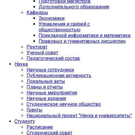
Подготовки магистров
Дополнительного образования
Кафедры
Экономики
Управления и связей с
общественностью
Прикладной информатики и математики
Правовых и гуманитарных дисциплин
Ректорат
Ученый совет
Педагогический состав
Наука
Научные сотрудники
Публикационная активность
Локальные акты
Планы и отчеты
Научные мероприятия
Научные издания
Студенческое научное общество
Гранты
Национальный проект "Наука и университеты"
Студенту
Расписание
Студенческий совет