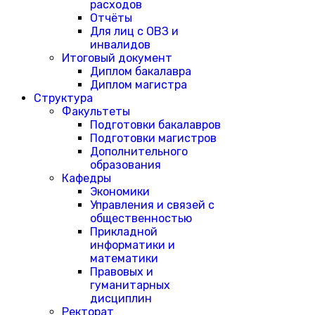
расходов
Отчёты
Для лиц с ОВЗ и
инвалидов
Итоговый документ
Диплом бакалавра
Диплом магистра
Структура
Факультеты
Подготовки бакалавров
Подготовки магистров
Дополнительного
образования
Кафедры
Экономики
Управления и связей с
общественностью
Прикладной
информатики и
математики
Правовых и
гуманитарных
дисциплин
Ректорат