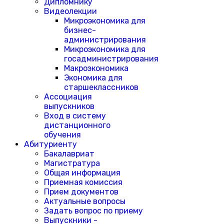
Дипломнику
Видеолекции
Микроэкономика для
бизнес-
администрирования
Микроэкономика для
госадминистрирования
Макроэкономика
Экономика для
старшеклассников
Ассоциация
выпускников
Вход в систему
дистанционного
обучения
Абитуриенту
Бакалавриат
Магистратура
Общая информация
Приемная комиссия
Прием документов
Актуальные вопросы
Задать вопрос по приему
Выпускники -