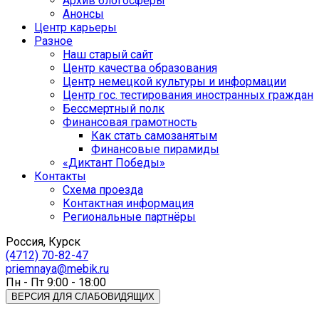
Архив блогосферы
Анонсы
Центр карьеры
Разное
Наш старый сайт
Центр качества образования
Центр немецкой культуры и информации
Центр гос. тестирования иностранных граждан
Бессмертный полк
Финансовая грамотность
Как стать самозанятым
Финансовые пирамиды
«Диктант Победы»
Контакты
Схема проезда
Контактная информация
Региональные партнёры
Россия, Курск
(4712) 70-82-47
priemnaya@mebik.ru
Пн - Пт 9:00 - 18:00
ВЕРСИЯ ДЛЯ СЛАБОВИДЯЩИХ