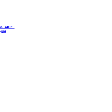
рования
ния