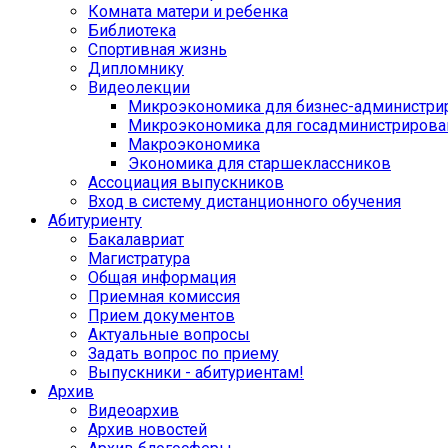
Комната матери и ребенка
Библиотека
Спортивная жизнь
Дипломнику
Видеолекции
Микроэкономика для бизнес-администри
Микроэкономика для госадминистрирова
Макроэкономика
Экономика для старшеклассников
Ассоциация выпускников
Вход в систему дистанционного обучения
Абитуриенту
Бакалавриат
Магистратура
Общая информация
Приемная комиссия
Прием документов
Актуальные вопросы
Задать вопрос по приему
Выпускники - абитуриентам!
Архив
Видеоархив
Архив новостей