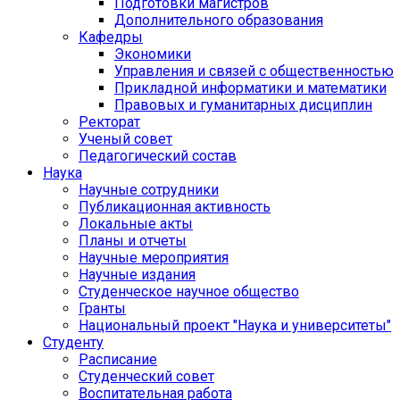
Подготовки магистров
Дополнительного образования
Кафедры
Экономики
Управления и связей с общественностью
Прикладной информатики и математики
Правовых и гуманитарных дисциплин
Ректорат
Ученый совет
Педагогический состав
Наука
Научные сотрудники
Публикационная активность
Локальные акты
Планы и отчеты
Научные мероприятия
Научные издания
Студенческое научное общество
Гранты
Национальный проект "Наука и университеты"
Студенту
Расписание
Студенческий совет
Воспитательная работа