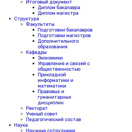
Итоговый документ
Диплом бакалавра
Диплом магистра
Структура
Факультеты
Подготовки бакалавров
Подготовки магистров
Дополнительного
образования
Кафедры
Экономики
Управления и связей с
общественностью
Прикладной
информатики и
математики
Правовых и
гуманитарных
дисциплин
Ректорат
Ученый совет
Педагогический состав
Наука
Научные сотрудники