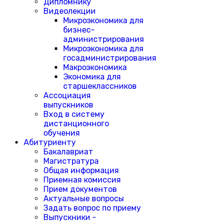
Дипломнику
Видеолекции
Микроэкономика для
бизнес-
администрирования
Микроэкономика для
госадминистрирования
Макроэкономика
Экономика для
старшеклассников
Ассоциация
выпускников
Вход в систему
дистанционного
обучения
Абитуриенту
Бакалавриат
Магистратура
Общая информация
Приемная комиссия
Прием документов
Актуальные вопросы
Задать вопрос по приему
Выпускники -