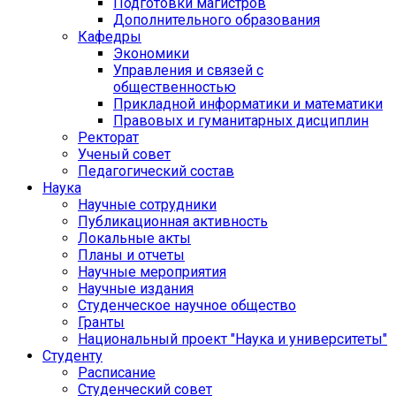
Подготовки магистров
Дополнительного образования
Кафедры
Экономики
Управления и связей с
общественностью
Прикладной информатики и математики
Правовых и гуманитарных дисциплин
Ректорат
Ученый совет
Педагогический состав
Наука
Научные сотрудники
Публикационная активность
Локальные акты
Планы и отчеты
Научные мероприятия
Научные издания
Студенческое научное общество
Гранты
Национальный проект "Наука и университеты"
Студенту
Расписание
Студенческий совет