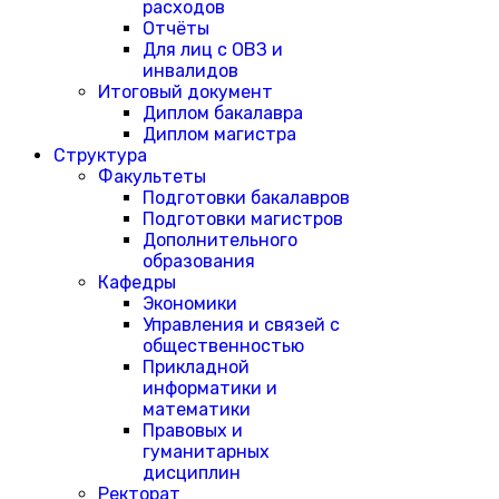
расходов
Отчёты
Для лиц с ОВЗ и
инвалидов
Итоговый документ
Диплом бакалавра
Диплом магистра
Структура
Факультеты
Подготовки бакалавров
Подготовки магистров
Дополнительного
образования
Кафедры
Экономики
Управления и связей с
общественностью
Прикладной
информатики и
математики
Правовых и
гуманитарных
дисциплин
Ректорат