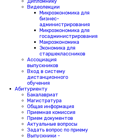
Дипломнику
Видеолекции
Микроэкономика для
бизнес-
администрирования
Микроэкономика для
госадминистрирования
Макроэкономика
Экономика для
старшеклассников
Ассоциация
выпускников
Вход в систему
дистанционного
обучения
Абитуриенту
Бакалавриат
Магистратура
Общая информация
Приемная комиссия
Прием документов
Актуальные вопросы
Задать вопрос по приему
Выпускники -