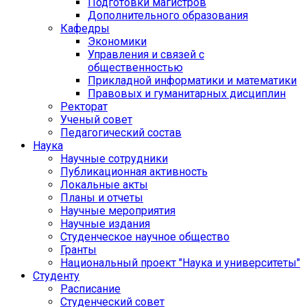
Подготовки магистров
Дополнительного образования
Кафедры
Экономики
Управления и связей с
общественностью
Прикладной информатики и математики
Правовых и гуманитарных дисциплин
Ректорат
Ученый совет
Педагогический состав
Наука
Научные сотрудники
Публикационная активность
Локальные акты
Планы и отчеты
Научные мероприятия
Научные издания
Студенческое научное общество
Гранты
Национальный проект "Наука и университеты"
Студенту
Расписание
Студенческий совет