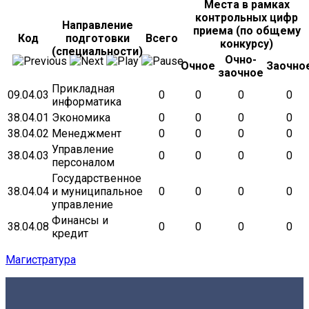
Места в рамках
контрольных цифр
Направление
приема (по общему
Код
подготовки
Всего
конкурсу)
(специальности)
Очно-
Очное
Заочно
заочное
Прикладная
09.04.03
0
0
0
0
информатика
38.04.01
Экономика
0
0
0
0
38.04.02
Менеджмент
0
0
0
0
Управление
38.04.03
0
0
0
0
персоналом
Государственное
38.04.04
и муниципальное
0
0
0
0
управление
Финансы и
38.04.08
0
0
0
0
кредит
Магистратура