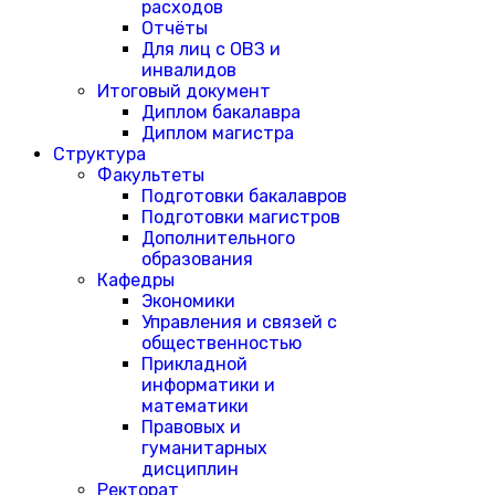
расходов
Отчёты
Для лиц с ОВЗ и
инвалидов
Итоговый документ
Диплом бакалавра
Диплом магистра
Структура
Факультеты
Подготовки бакалавров
Подготовки магистров
Дополнительного
образования
Кафедры
Экономики
Управления и связей с
общественностью
Прикладной
информатики и
математики
Правовых и
гуманитарных
дисциплин
Ректорат