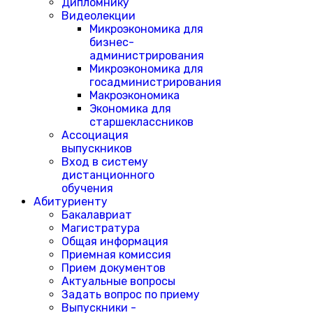
Дипломнику
Видеолекции
Микроэкономика для
бизнес-
администрирования
Микроэкономика для
госадминистрирования
Макроэкономика
Экономика для
старшеклассников
Ассоциация
выпускников
Вход в систему
дистанционного
обучения
Абитуриенту
Бакалавриат
Магистратура
Общая информация
Приемная комиссия
Прием документов
Актуальные вопросы
Задать вопрос по приему
Выпускники -