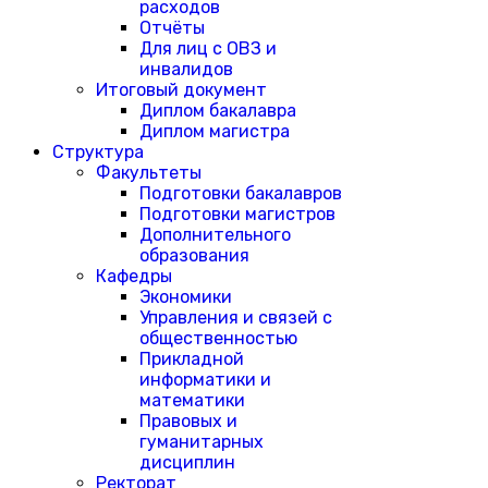
расходов
Отчёты
Для лиц с ОВЗ и
инвалидов
Итоговый документ
Диплом бакалавра
Диплом магистра
Структура
Факультеты
Подготовки бакалавров
Подготовки магистров
Дополнительного
образования
Кафедры
Экономики
Управления и связей с
общественностью
Прикладной
информатики и
математики
Правовых и
гуманитарных
дисциплин
Ректорат