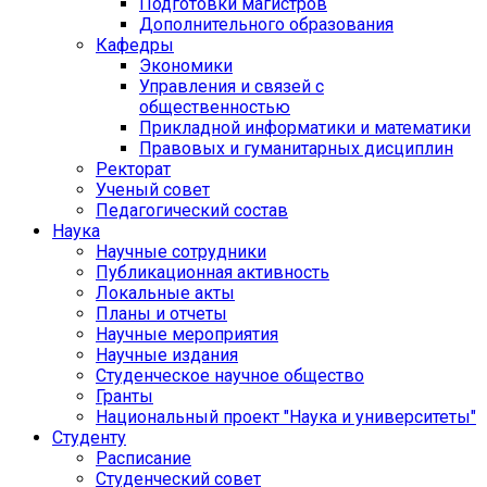
Подготовки магистров
Дополнительного образования
Кафедры
Экономики
Управления и связей с
общественностью
Прикладной информатики и математики
Правовых и гуманитарных дисциплин
Ректорат
Ученый совет
Педагогический состав
Наука
Научные сотрудники
Публикационная активность
Локальные акты
Планы и отчеты
Научные мероприятия
Научные издания
Студенческое научное общество
Гранты
Национальный проект "Наука и университеты"
Студенту
Расписание
Студенческий совет