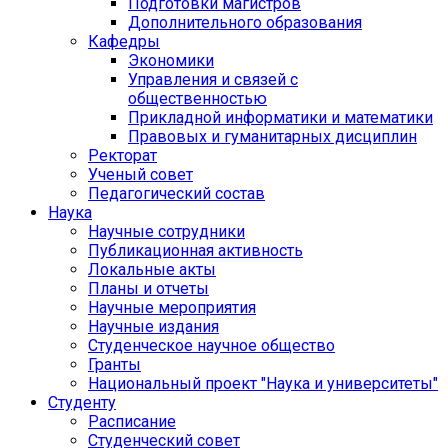
Подготовки магистров
Дополнительного образования
Кафедры
Экономики
Управления и связей с
общественностью
Прикладной информатики и математики
Правовых и гуманитарных дисциплин
Ректорат
Ученый совет
Педагогический состав
Наука
Научные сотрудники
Публикационная активность
Локальные акты
Планы и отчеты
Научные мероприятия
Научные издания
Студенческое научное общество
Гранты
Национальный проект "Наука и университеты"
Студенту
Расписание
Студенческий совет