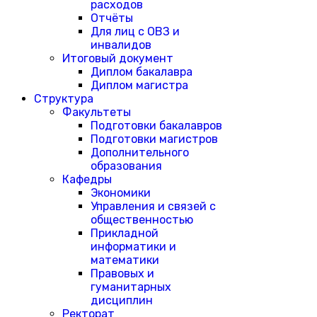
расходов
Отчёты
Для лиц с ОВЗ и
инвалидов
Итоговый документ
Диплом бакалавра
Диплом магистра
Структура
Факультеты
Подготовки бакалавров
Подготовки магистров
Дополнительного
образования
Кафедры
Экономики
Управления и связей с
общественностью
Прикладной
информатики и
математики
Правовых и
гуманитарных
дисциплин
Ректорат