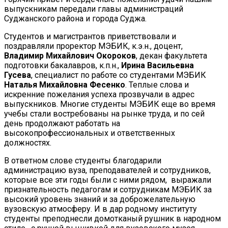
выпускникам передали главы администраций
Суджанского района и города Суджа.
Студентов и магистрантов приветствовали и
поздравляли проректор МЭБИК, к.э.н., доцент,
Владимир Михайлович Окороков
, декан факультета
подготовки бакалавров, к.п.н.,
Ирина Васильевна
Гусева
, специалист по работе со студентами МЭБИК
Наталья Михайловна Фесенко
. Теплые слова и
искренние пожелания успеха прозвучали в адрес
выпускников. Многие студенты МЭБИК еще во время
учебы стали востребованы на рынке труда, и по сей
день продолжают работать на
высокопрофессиональных и ответственных
должностях.
В ответном слове студенты благодарили
администрацию вуза, преподавателей и сотрудников,
которые все эти годы были с ними рядом, выражали
признательность педагогам и сотрудникам МЭБИК за
высокий уровень знаний и за доброжелательную
вузовскую атмосферу. И в дар родному институту
студенты преподнесли домотканый рушник в народном