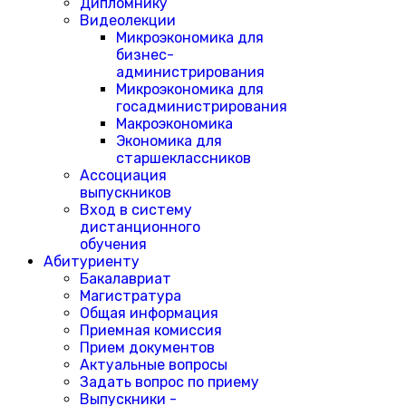
Дипломнику
Видеолекции
Микроэкономика для
бизнес-
администрирования
Микроэкономика для
госадминистрирования
Макроэкономика
Экономика для
старшеклассников
Ассоциация
выпускников
Вход в систему
дистанционного
обучения
Абитуриенту
Бакалавриат
Магистратура
Общая информация
Приемная комиссия
Прием документов
Актуальные вопросы
Задать вопрос по приему
Выпускники -