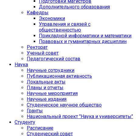
Подготовки магистров
Дополнительного образования
Кафедры
Экономики
Управления и связей с
общественностью
Прикладной информатики и математики
Правовых и гуманитарных дисциплин
Ректорат
Ученый совет
Педагогический состав
Наука
Научные сотрудники
Публикационная активность
Локальные акты
Планы и отчеты
Научные мероприятия
Научные издания
Студенческое научное общество
Гранты
Национальный проект "Наука и университеты"
Студенту
Расписание
Студенческий совет