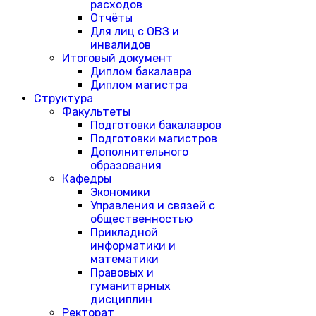
расходов
Отчёты
Для лиц с ОВЗ и
инвалидов
Итоговый документ
Диплом бакалавра
Диплом магистра
Структура
Факультеты
Подготовки бакалавров
Подготовки магистров
Дополнительного
образования
Кафедры
Экономики
Управления и связей с
общественностью
Прикладной
информатики и
математики
Правовых и
гуманитарных
дисциплин
Ректорат