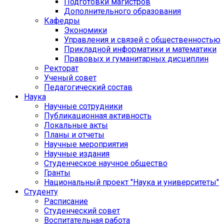
Подготовки магистров
Дополнительного образования
Кафедры
Экономики
Управления и связей с общественностью
Прикладной информатики и математики
Правовых и гуманитарных дисциплин
Ректорат
Ученый совет
Педагогический состав
Наука
Научные сотрудники
Публикационная активность
Локальные акты
Планы и отчеты
Научные мероприятия
Научные издания
Студенческое научное общество
Гранты
Национальный проект "Наука и университеты"
Студенту
Расписание
Студенческий совет
Воспитательная работа