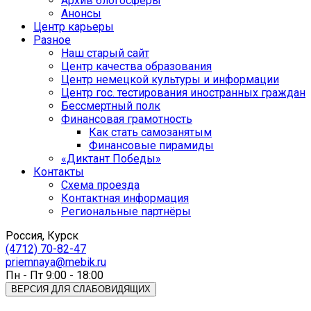
Архив блогосферы
Анонсы
Центр карьеры
Разное
Наш старый сайт
Центр качества образования
Центр немецкой культуры и информации
Центр гос. тестирования иностранных граждан
Бессмертный полк
Финансовая грамотность
Как стать самозанятым
Финансовые пирамиды
«Диктант Победы»
Контакты
Схема проезда
Контактная информация
Региональные партнёры
Россия, Курск
(4712) 70-82-47
priemnaya@mebik.ru
Пн - Пт 9:00 - 18:00
ВЕРСИЯ ДЛЯ СЛАБОВИДЯЩИХ