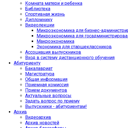
Комната матери и ребенка
Библиотека
Спортивная жизнь
Дипломнику
Видеолекции
Микроэкономика для бизнес-администри
Микроэкономика для госадминистрирова
Макроэкономика
Экономика для старшеклассников
Ассоциация выпускников
Вход в систему дистанционного обучения
Абитуриенту
Бакалавриат
Магистратура
Общая информация
Приемная комиссия
Прием документов
Актуальные вопросы
Задать вопрос по приему
Выпускники - абитуриентам!
Архив
Видеоархив
Архив новостей