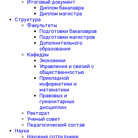
Итоговый документ
Диплом бакалавра
Диплом магистра
Структура
Факультеты
Подготовки бакалавров
Подготовки магистров
Дополнительного
образования
Кафедры
Экономики
Управления и связей с
общественностью
Прикладной
информатики и
математики
Правовых и
гуманитарных
дисциплин
Ректорат
Ученый совет
Педагогический состав
Наука
Научные сотрудники