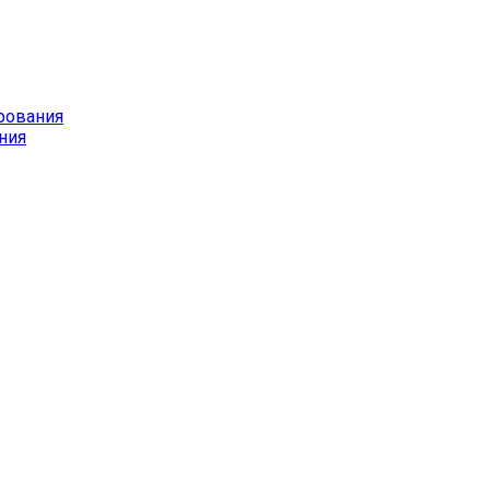
рования
ния