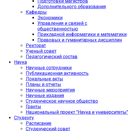
Подготовки магистров
Дополнительного образования
Кафедры
Экономики
Управления и связей с
общественностью
Прикладной информатики и математики
Правовых и гуманитарных дисциплин
Ректорат
Ученый совет
Педагогический состав
Наука
Научные сотрудники
Публикационная активность
Локальные акты
Планы и отчеты
Научные мероприятия
Научные издания
Студенческое научное общество
Гранты
Национальный проект "Наука и университеты"
Студенту
Расписание
Студенческий совет