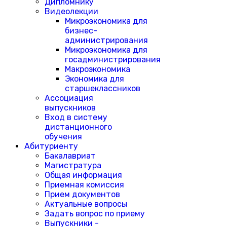
Дипломнику
Видеолекции
Микроэкономика для
бизнес-
администрирования
Микроэкономика для
госадминистрирования
Макроэкономика
Экономика для
старшеклассников
Ассоциация
выпускников
Вход в систему
дистанционного
обучения
Абитуриенту
Бакалавриат
Магистратура
Общая информация
Приемная комиссия
Прием документов
Актуальные вопросы
Задать вопрос по приему
Выпускники -