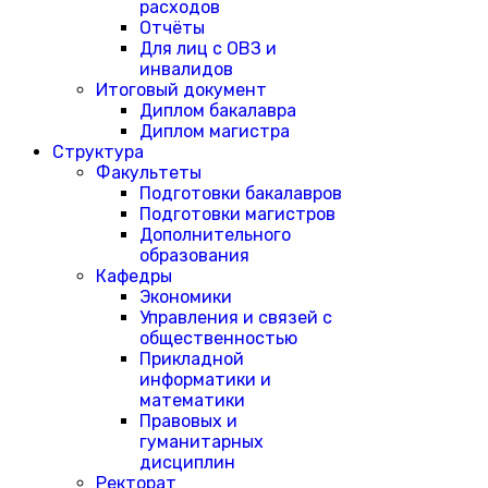
расходов
Отчёты
Для лиц с ОВЗ и
инвалидов
Итоговый документ
Диплом бакалавра
Диплом магистра
Структура
Факультеты
Подготовки бакалавров
Подготовки магистров
Дополнительного
образования
Кафедры
Экономики
Управления и связей с
общественностью
Прикладной
информатики и
математики
Правовых и
гуманитарных
дисциплин
Ректорат