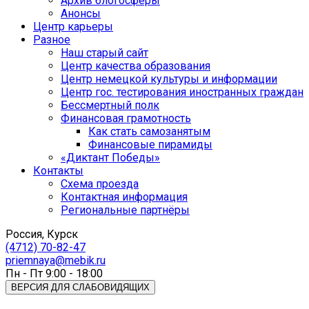
Архив блогосферы
Анонсы
Центр карьеры
Разное
Наш старый сайт
Центр качества образования
Центр немецкой культуры и информации
Центр гос. тестирования иностранных граждан
Бессмертный полк
Финансовая грамотность
Как стать самозанятым
Финансовые пирамиды
«Диктант Победы»
Контакты
Схема проезда
Контактная информация
Региональные партнёры
Россия, Курск
(4712) 70-82-47
priemnaya@mebik.ru
Пн - Пт 9:00 - 18:00
ВЕРСИЯ ДЛЯ СЛАБОВИДЯЩИХ