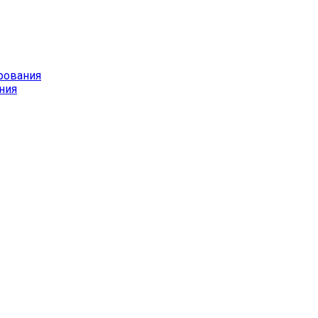
рования
ния