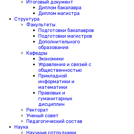
Итоговый документ
Диплом бакалавра
Диплом магистра
Структура
Факультеты
Подготовки бакалавров
Подготовки магистров
Дополнительного
образования
Кафедры
Экономики
Управления и связей с
общественностью
Прикладной
информатики и
математики
Правовых и
гуманитарных
дисциплин
Ректорат
Ученый совет
Педагогический состав
Наука
Научные сотрудники