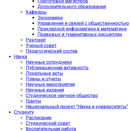
Подготовки магистров
Дополнительного образования
Кафедры
Экономики
Управления и связей с общественностью
Прикладной информатики и математики
Правовых и гуманитарных дисциплин
Ректорат
Ученый совет
Педагогический состав
Наука
Научные сотрудники
Публикационная активность
Локальные акты
Планы и отчеты
Научные мероприятия
Научные издания
Студенческое научное общество
Гранты
Национальный проект "Наука и университеты"
Студенту
Расписание
Студенческий совет
Воспитательная работа