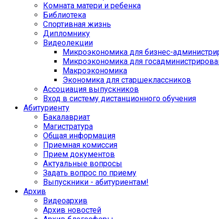
Комната матери и ребенка
Библиотека
Спортивная жизнь
Дипломнику
Видеолекции
Микроэкономика для бизнес-администри
Микроэкономика для госадминистрирова
Макроэкономика
Экономика для старшеклассников
Ассоциация выпускников
Вход в систему дистанционного обучения
Абитуриенту
Бакалавриат
Магистратура
Общая информация
Приемная комиссия
Прием документов
Актуальные вопросы
Задать вопрос по приему
Выпускники - абитуриентам!
Архив
Видеоархив
Архив новостей