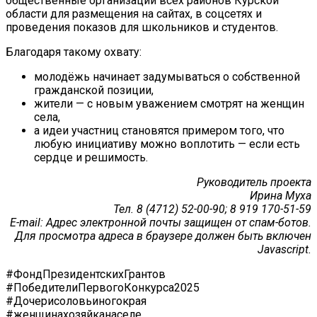
общественные организации всех районов Курской
области для размещения на сайтах, в соцсетях и
проведения показов для школьников и студентов.
Благодаря такому охвату:
молодёжь начинает задумываться о собственной
гражданской позиции,
жители — с новым уважением смотрят на женщин
села,
а идеи участниц становятся примером того, что
любую инициативу можно воплотить — если есть
сердце и решимость.
Руководитель проекта
Ирина Муха
Тел
. 8 (4712) 52-00-90; 8 919 170-51-59
E-mail:
Адрес электронной почты защищен от спам-ботов.
Для просмотра адреса в браузере должен быть включен
Javascript.
#ФондПрезидентскихГрантов
#ПобедителиПервогоКонкурса2025
#Дочерисоловьиногокрая
#женщинахозяйканаселе