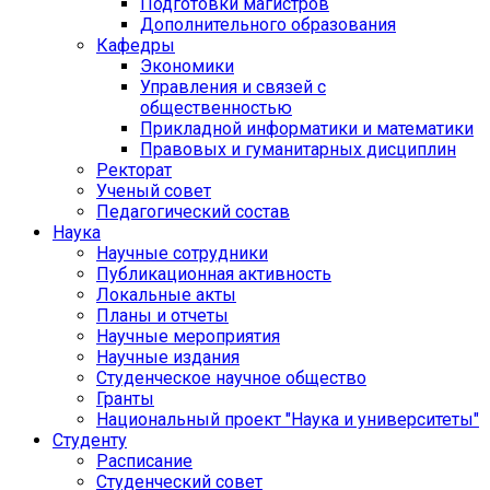
Подготовки магистров
Дополнительного образования
Кафедры
Экономики
Управления и связей с
общественностью
Прикладной информатики и математики
Правовых и гуманитарных дисциплин
Ректорат
Ученый совет
Педагогический состав
Наука
Научные сотрудники
Публикационная активность
Локальные акты
Планы и отчеты
Научные мероприятия
Научные издания
Студенческое научное общество
Гранты
Национальный проект "Наука и университеты"
Студенту
Расписание
Студенческий совет