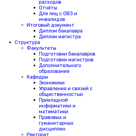
расходов
Отчёты
Для лиц с ОВЗ и
инвалидов
Итоговый документ
Диплом бакалавра
Диплом магистра
Структура
Факультеты
Подготовки бакалавров
Подготовки магистров
Дополнительного
образования
Кафедры
Экономики
Управления и связей с
общественностью
Прикладной
информатики и
математики
Правовых и
гуманитарных
дисциплин
Ректорат