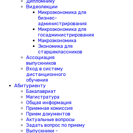
Дипломнику
Видеолекции
Микроэкономика для
бизнес-
администрирования
Микроэкономика для
госадминистрирования
Макроэкономика
Экономика для
старшеклассников
Ассоциация
выпускников
Вход в систему
дистанционного
обучения
Абитуриенту
Бакалавриат
Магистратура
Общая информация
Приемная комиссия
Прием документов
Актуальные вопросы
Задать вопрос по приему
Выпускники -