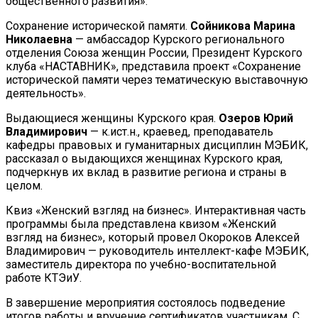
общественного развития».
Сохранение исторической памяти.
Сойникова Марина
Николаевна
— амбассадор Курского регионального
отделения Союза женщин России, Президент Курского
клуба «НАСТАВНИК», представила проект «Сохранение
исторической памяти через тематическую выставочную
деятельность».
Выдающиеся женщины Курского края.
Озеров Юрий
Владимирович
— к.ист.н., краевед, преподаватель
кафедры правовых и гуманитарных дисциплин МЭБИК,
рассказал о выдающихся женщинах Курского края,
подчеркнув их вклад в развитие региона и страны в
целом.
Квиз «Женский взгляд на бизнес». Интерактивная часть
программы была представлена квизом «Женский
взгляд на бизнес», который провел Окороков Алексей
Владимирович — руководитель интеллект-кафе МЭБИК,
заместитель директора по учебно-воспитательной
работе КТЭиУ.
В завершение мероприятия состоялось подведение
итогов работы и вручение сертификатов участникам. С