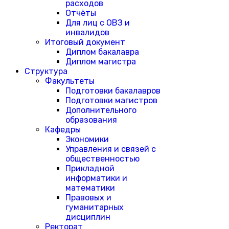
расходов
Отчёты
Для лиц с ОВЗ и
инвалидов
Итоговый документ
Диплом бакалавра
Диплом магистра
Структура
Факультеты
Подготовки бакалавров
Подготовки магистров
Дополнительного
образования
Кафедры
Экономики
Управления и связей с
общественностью
Прикладной
информатики и
математики
Правовых и
гуманитарных
дисциплин
Ректорат