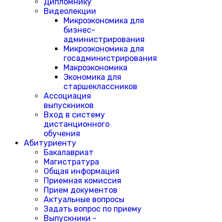
Дипломнику
Видеолекции
Микроэкономика для
бизнес-
администрирования
Микроэкономика для
госадминистрирования
Макроэкономика
Экономика для
старшеклассников
Ассоциация
выпускников
Вход в систему
дистанционного
обучения
Абитуриенту
Бакалавриат
Магистратура
Общая информация
Приемная комиссия
Прием документов
Актуальные вопросы
Задать вопрос по приему
Выпускники -