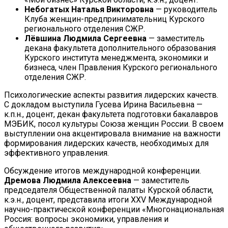
Небогатых Наталья Викторовна
— руководитель
Клуба женщин-предпринимательниц Курского
регионального отделения СЖР.
Лёвшина Людмила Сергеевна
— заместитель
декана факультета дополнительного образования
Курского института менеджмента, экономики и
бизнеса, член Правления Курского регионального
отделения СЖР.
Психологические аспекты развития лидерских качеств.
С докладом выступила Гусева Ирина Васильевна —
к.п.н., доцент, декан факультета подготовки бакалавров
МЭБИК, посол культуры Союза женщин России. В своем
выступлении она акцентировала внимание на важности
формирования лидерских качеств, необходимых для
эффективного управления.
Обсуждение итогов международной конференции.
Дремова Людмила Алексеевна
— заместитель
председателя Общественной палаты Курской области,
к.э.н., доцент, представила итоги XXV Международной
научно-практической конференции «Многонациональная
Россия: вопросы экономики, управления и