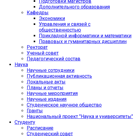
Подготовки магистров
Дополнительного образования
Кафедры
Экономики
Управления и связей с
общественностью
Прикладной информатики и математики
Правовых и гуманитарных дисциплин
Ректорат
Ученый совет
Педагогический состав
Наука
Научные сотрудники
Публикационная активность
Локальные акты
Планы и отчеты
Научные мероприятия
Научные издания
Студенческое научное общество
Гранты
Национальный проект "Наука и университеты"
Студенту
Расписание
Студенческий совет