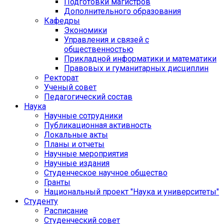
Подготовки магистров
Дополнительного образования
Кафедры
Экономики
Управления и связей с
общественностью
Прикладной информатики и математики
Правовых и гуманитарных дисциплин
Ректорат
Ученый совет
Педагогический состав
Наука
Научные сотрудники
Публикационная активность
Локальные акты
Планы и отчеты
Научные мероприятия
Научные издания
Студенческое научное общество
Гранты
Национальный проект "Наука и университеты"
Студенту
Расписание
Студенческий совет