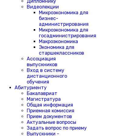
Дипломнику
Видеолекции
Микроэкономика для
бизнес-
администрирования
Микроэкономика для
госадминистрирования
Макроэкономика
Экономика для
старшеклассников
Ассоциация
выпускников
Вход в систему
дистанционного
обучения
Абитуриенту
Бакалавриат
Магистратура
Общая информация
Приемная комиссия
Прием документов
Актуальные вопросы
Задать вопрос по приему
Выпускники -