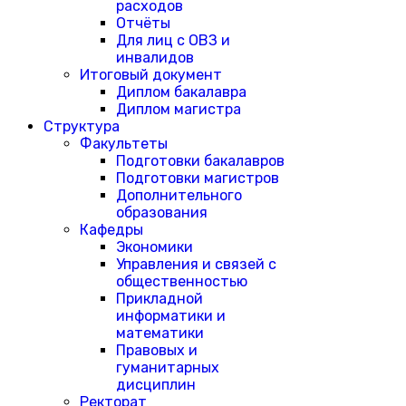
расходов
Отчёты
Для лиц с ОВЗ и
инвалидов
Итоговый документ
Диплом бакалавра
Диплом магистра
Структура
Факультеты
Подготовки бакалавров
Подготовки магистров
Дополнительного
образования
Кафедры
Экономики
Управления и связей с
общественностью
Прикладной
информатики и
математики
Правовых и
гуманитарных
дисциплин
Ректорат