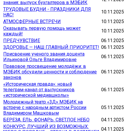
знания: выпуск бухгалтеров в МЭБИК
ТРУДОВЫЕ БУДНИ - ПРАЗДНИКИ ДЛЯ
10.11.2025
НАС!
АТМОСФЕРНЫЕ ВСТРЕЧИ
10.11.2025
Оказывать первую помощь может
10.11.2025
каждый!
ПРЕДЧУВСТВИЕ
06.11.2025
ЗДОРОВЬЕ — НАШ ГЛАВНЫЙ ПРИОРИТЕТ!
06.11.2025
Присвоение ученого звания доцента
06.11.2025
Ильиновой Ольге Владимировне
Правовое просвещение молодёжи: в
МЭБИК обсудили ценности и соблюдение
06.11.2025
законов
«Историческая правда»: новый
телеграм‑канал от выпускников
06.11.2025
«исторической медиашколы»
Молодежный театр «3Д» МЭБИК на
встрече с народным артистом России
05.11.2025
Владимиром Машковым
БЕРЕЗА. ЕЛЬ. ФОНАРЬ. СВЕТЛОЕ НЕБО
04.11.2025
КОНКУРС, ЛУЧШИЙ ИЗ ВОЗМОЖНЫХ:
04.11.2025