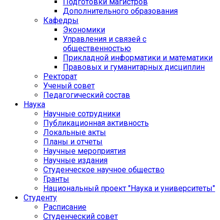
Подготовки магистров
Дополнительного образования
Кафедры
Экономики
Управления и связей с
общественностью
Прикладной информатики и математики
Правовых и гуманитарных дисциплин
Ректорат
Ученый совет
Педагогический состав
Наука
Научные сотрудники
Публикационная активность
Локальные акты
Планы и отчеты
Научные мероприятия
Научные издания
Студенческое научное общество
Гранты
Национальный проект "Наука и университеты"
Студенту
Расписание
Студенческий совет