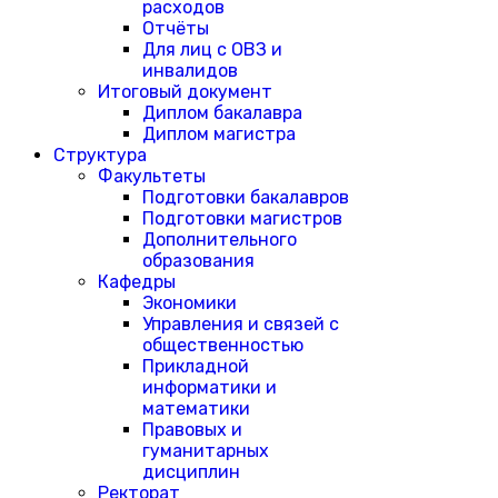
расходов
Отчёты
Для лиц с ОВЗ и
инвалидов
Итоговый документ
Диплом бакалавра
Диплом магистра
Структура
Факультеты
Подготовки бакалавров
Подготовки магистров
Дополнительного
образования
Кафедры
Экономики
Управления и связей с
общественностью
Прикладной
информатики и
математики
Правовых и
гуманитарных
дисциплин
Ректорат