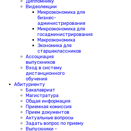
Дипломнику
Видеолекции
Микроэкономика для
бизнес-
администрирования
Микроэкономика для
госадминистрирования
Макроэкономика
Экономика для
старшеклассников
Ассоциация
выпускников
Вход в систему
дистанционного
обучения
Абитуриенту
Бакалавриат
Магистратура
Общая информация
Приемная комиссия
Прием документов
Актуальные вопросы
Задать вопрос по приему
Выпускники -