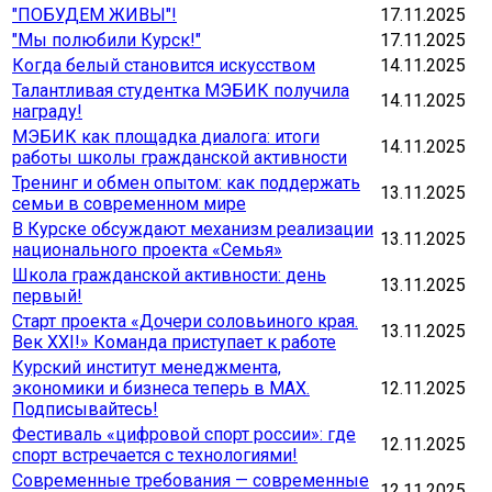
"ПОБУДЕМ ЖИВЫ"!
17.11.2025
"Мы полюбили Курск!"
17.11.2025
Когда белый становится искусством
14.11.2025
Талантливая студентка МЭБИК получила
14.11.2025
награду!
МЭБИК как площадка диалога: итоги
14.11.2025
работы школы гражданской активности
Тренинг и обмен опытом: как поддержать
13.11.2025
семьи в современном мире
В Курске обсуждают механизм реализации
13.11.2025
национального проекта «Семья»
Школа гражданской активности: день
13.11.2025
первый!
Старт проекта «Дочери соловьиного края.
13.11.2025
Век XXI!» Команда приступает к работе
Курский институт менеджмента,
экономики и бизнеса теперь в MAX.
12.11.2025
Подписывайтесь!
Фестиваль «цифровой спорт россии»: где
12.11.2025
спорт встречается с технологиями!
Современные требования — современные
12.11.2025