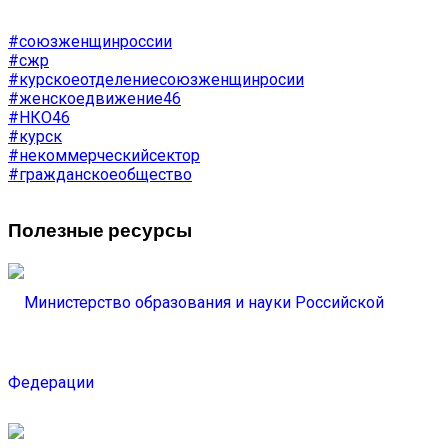
#союзженщинроссии
#сжр
#курскоеотделениесоюзженщинросии
#женскоедвижение46
#НКО46
#курск
#некоммерческийсектор
#гражданскоеобщество
Полезные ресурсы