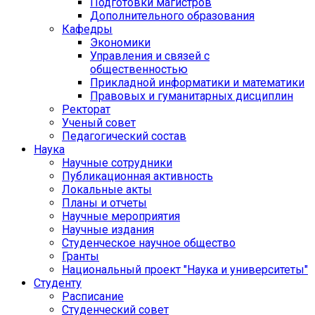
Подготовки магистров
Дополнительного образования
Кафедры
Экономики
Управления и связей с
общественностью
Прикладной информатики и математики
Правовых и гуманитарных дисциплин
Ректорат
Ученый совет
Педагогический состав
Наука
Научные сотрудники
Публикационная активность
Локальные акты
Планы и отчеты
Научные мероприятия
Научные издания
Студенческое научное общество
Гранты
Национальный проект "Наука и университеты"
Студенту
Расписание
Студенческий совет