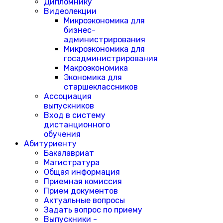
Дипломнику
Видеолекции
Микроэкономика для
бизнес-
администрирования
Микроэкономика для
госадминистрирования
Макроэкономика
Экономика для
старшеклассников
Ассоциация
выпускников
Вход в систему
дистанционного
обучения
Абитуриенту
Бакалавриат
Магистратура
Общая информация
Приемная комиссия
Прием документов
Актуальные вопросы
Задать вопрос по приему
Выпускники -