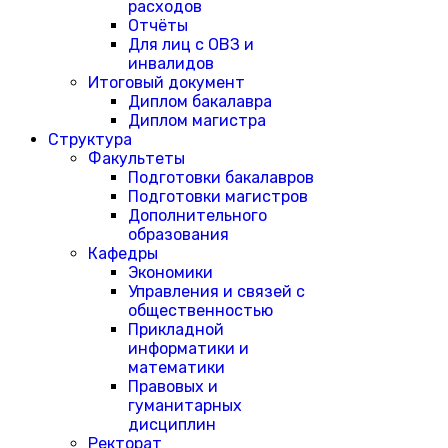
расходов
Отчёты
Для лиц с ОВЗ и
инвалидов
Итоговый документ
Диплом бакалавра
Диплом магистра
Структура
Факультеты
Подготовки бакалавров
Подготовки магистров
Дополнительного
образования
Кафедры
Экономики
Управления и связей с
общественностью
Прикладной
информатики и
математики
Правовых и
гуманитарных
дисциплин
Ректорат