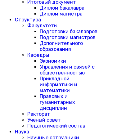
Итоговый документ
Диплом бакалавра
Диплом магистра
Структура
Факультеты
Подготовки бакалавров
Подготовки магистров
Дополнительного
образования
Кафедры
Экономики
Управления и связей с
общественностью
Прикладной
информатики и
математики
Правовых и
гуманитарных
дисциплин
Ректорат
Ученый совет
Педагогический состав
Наука
Научные сотрудники