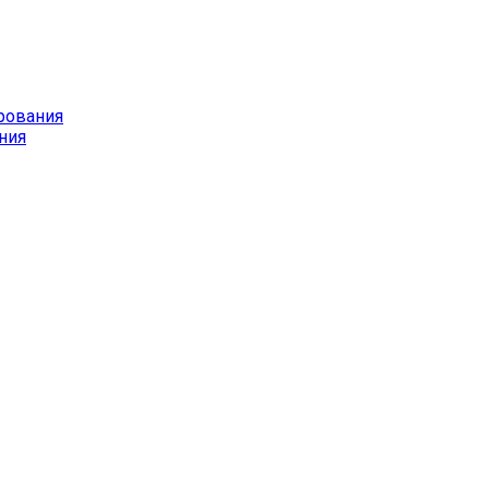
рования
ния