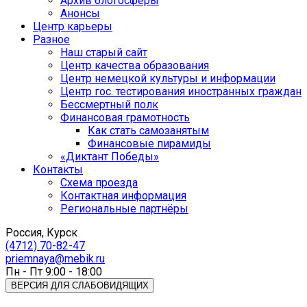
Архив блогосферы
Анонсы
Центр карьеры
Разное
Наш старый сайт
Центр качества образования
Центр немецкой культуры и информации
Центр гос. тестирования иностранных граждан
Бессмертный полк
Финансовая грамотность
Как стать самозанятым
Финансовые пирамиды
«Диктант Победы»
Контакты
Схема проезда
Контактная информация
Региональные партнёры
Россия, Курск
(4712) 70-82-47
priemnaya@mebik.ru
Пн - Пт 9:00 - 18:00
ВЕРСИЯ ДЛЯ СЛАБОВИДЯЩИХ