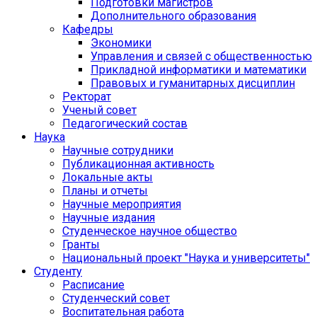
Подготовки магистров
Дополнительного образования
Кафедры
Экономики
Управления и связей с общественностью
Прикладной информатики и математики
Правовых и гуманитарных дисциплин
Ректорат
Ученый совет
Педагогический состав
Наука
Научные сотрудники
Публикационная активность
Локальные акты
Планы и отчеты
Научные мероприятия
Научные издания
Студенческое научное общество
Гранты
Национальный проект "Наука и университеты"
Студенту
Расписание
Студенческий совет
Воспитательная работа