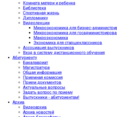
Комната матери и ребенка
Библиотека
Спортивная жизнь
Дипломнику
Видеолекции
Микроэкономика для бизнес-администри
Микроэкономика для госадминистрирова
Макроэкономика
Экономика для старшеклассников
Ассоциация выпускников
Вход в систему дистанционного обучения
Абитуриенту
Бакалавриат
Магистратура
Общая информация
Приемная комиссия
Прием документов
Актуальные вопросы
Задать вопрос по приему
Выпускники - абитуриентам!
Архив
Видеоархив
Архив новостей