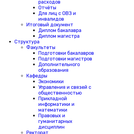
расходов
Отчёты
Для лиц с ОВЗ и
инвалидов
Итоговый документ
Диплом бакалавра
Диплом магистра
Структура
Факультеты
Подготовки бакалавров
Подготовки магистров
Дополнительного
образования
Кафедры
Экономики
Управления и связей с
общественностью
Прикладной
информатики и
математики
Правовых и
гуманитарных
дисциплин
Ректорат