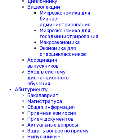
Дипломнику
Видеолекции
Микроэкономика для
бизнес-
администрирования
Микроэкономика для
госадминистрирования
Макроэкономика
Экономика для
старшеклассников
Ассоциация
выпускников
Вход в систему
дистанционного
обучения
Абитуриенту
Бакалавриат
Магистратура
Общая информация
Приемная комиссия
Прием документов
Актуальные вопросы
Задать вопрос по приему
Выпускники -