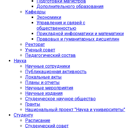
Подготовки магистров
Дополнительного образования
Кафедры
Экономики
Управления и связей с
общественностью
Прикладной информатики и математики
Правовых и гуманитарных дисциплин
Ректорат
Ученый совет
Педагогический состав
Наука
Научные сотрудники
Публикационная активность
Локальные акты
Планы и отчеты
Научные мероприятия
Научные издания
Студенческое научное общество
Гранты
Национальный проект "Наука и университеты"
Студенту
Расписание
Студенческий совет